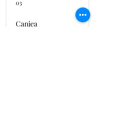
03
Canjea
recompensas
10 Spending Cash
20 puntos = Descuento de
USD 10 en pedidos
superiores a USD 100
$5 Spending Cash
10 puntos = Descuento de
USD 5 en pedidos superiores
a USD 49